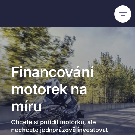
Skip
to
content
Financování
motorek na
míru
Chcete si pořídit motorku, ale
nechcete jednorázově investovat